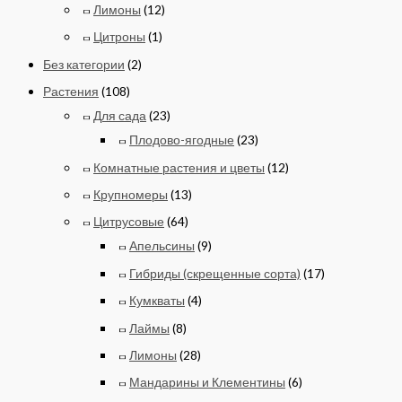
Лимоны
(12)
Цитроны
(1)
Без категории
(2)
Растения
(108)
Для сада
(23)
Плодово-ягодные
(23)
Комнатные растения и цветы
(12)
Крупномеры
(13)
Цитрусовые
(64)
Апельсины
(9)
Гибриды (скрещенные сорта)
(17)
Кумкваты
(4)
Лаймы
(8)
Лимоны
(28)
Мандарины и Клементины
(6)