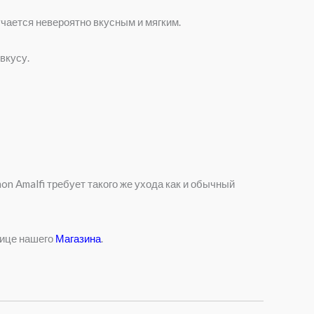
учается невероятно вкусным и мягким.
вкусу.
on Amalfi требует такого же ухода как и обычный
нице нашего
Магазина
.