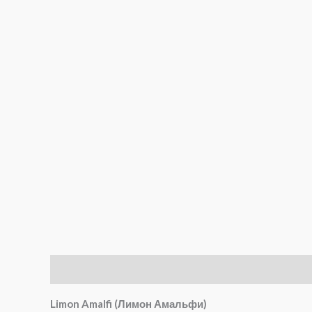
Описание
Детали
Отзывы (0)
Limon Amalfi (Лимон Амальфи)