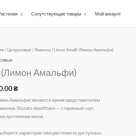
Растения
Сопутствующие товары
Мой аккаунт
ия
/
Цитрусовые
/
Лимоны
/ Limon Amalfi (Лимон Амальфи)
Диапазон
совые
цен:
i (Лимон Амальфи)
1,550.00 ₴
0.00
₴
–
лимон Амальфи) является ярким представителем
1,650.00 ₴
монов. Sfuzato Amalfitano — старинный сорт,
а протяжении веков.
ыберете характеристики растения из доступных: