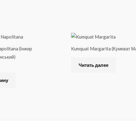
politana (Інжир
Kumquat Margarita (Кумкват М
нський)
Читать далее
зину