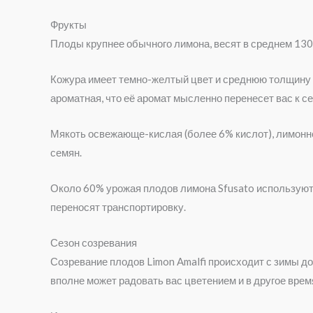
Фрукты
Плоды крупнее обычного лимона, весят в среднем 130
Кожура имеет темно-желтый цвет и среднюю толщину (
ароматная, что её аромат мысленно перенесет вас к с
Мякоть освежающе-кислая (более 6% кислот), лимонно-
семян.
Около 60% урожая плодов лимона Sfusato используютс
переносят транспортировку.
Сезон созревания
Созревание плодов Limon Amalfi происходит с зимы до
вполне может радовать вас цветением и в другое время