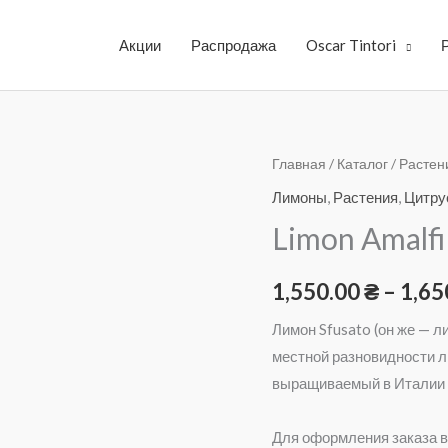
Акции
Распродажа
Oscar Tintori
Количество
Главная
/
Каталог
/
Растен
товара
Лимоны
,
Растения
,
Цитру
Limon
Limon Amalf
Amalfi
(Лимон
1,550.00
₴
–
1,65
Амальфи)
Лимон Sfusato (он же — 
местной разновидности ли
выращиваемый в Италии н
Для оформления заказа в