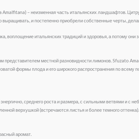
Amalfitana) – неизменная часть итальянских ландшафтов. Цитру
вно выращивать, и постепенно приобрели собственные черты, дел
а, воплощение итальянских традиций и здоровья, а потому они 
им представителем местной разновидности лимонов. Sfuzato Ama
лговатой формы плода и его широкого распространения по всему 
 энергично, среднего роста и размера, с сильными ветвями и с 
ленной верхушкой (встречаются листья и более темного оттенка
расный аромат.