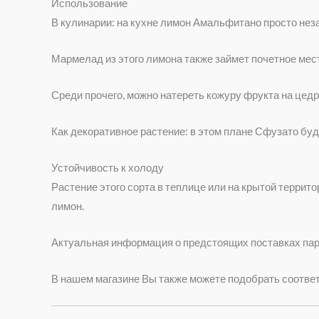
Использование
В кулинарии: на кухне лимон Амальфитано просто неза
Мармелад из этого лимона также займет почетное мес
Среди прочего, можно натереть кожуру фрукта на цед
Как декоративное растение: в этом плане Сфузато бу
Устойчивость к холоду
Растение этого сорта в теплице или на крытой террит
лимон.
Актуальная информация о предстоящих поставках пар
В нашем магазине Вы также можете подобрать соотв