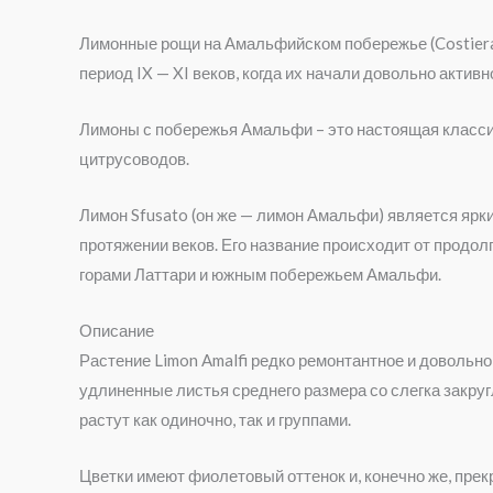
Лимонные рощи на Амальфийском побережье (Costiera 
период IX — XI веков, когда их начали довольно акти
Лимоны с побережья Амальфи – это настоящая классик
цитрусоводов.
Лимон Sfusato (он же — лимон Амальфи) является ярк
протяжении веков. Его название происходит от продо
горами Латтари и южным побережьем Амальфи.
Описание
Растение Limon Amalfi редко ремонтантное и довольно
удлиненные листья среднего размера со слегка закруг
растут как одиночно, так и группами.
Цветки имеют фиолетовый оттенок и, конечно же, прек