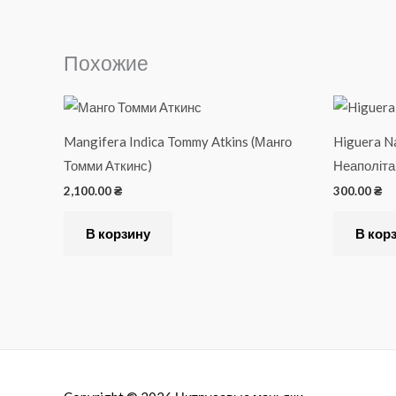
Похожие
Mangifera Indica Tommy Atkins (Манго
Higuera Na
Томми Аткинс)
Неаполіта
2,100.00
₴
300.00
₴
В корзину
В кор