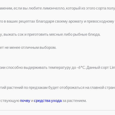
меним, если вы любите лимончелло, который из этого сорта пол
то в ваших рецептах благодаря своему аромату и превосходному 
ру, выжать сок и приготовить мясные либо рыбные блюда.
дет не менее отличным выбором.
ории способно выдерживать температуру до -6°C. Данный сорт Lim
тий растений по предзакам будет отоброжаться на главной стра
етствующую
почву
и
средства ухода
за растением.