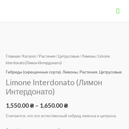
Перейти
Гла
к
содержимому
мен
Количество
Диапазон
товара
цен:
Limone
Главная
/
Каталог
/
Растения
/
Цитрусовые
/
Лимоны
/ Limone
Interdonato
Interdonato (Лимон Интердонато)
1,550.00 ₴
(Лимон
Гибриды (скрещенные сорта)
,
Лимоны
,
Растения
,
Цитрусовые
–
Интердонато)
Limone Interdonato (Лимон
1,650.00 ₴
Интердонато)
1,550.00
₴
–
1,650.00
₴
Считается, что это естественный гибрид лимона и цитрона.