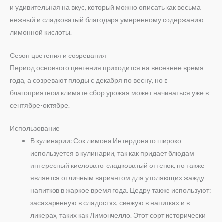
и удивительная на вкус, который можно описать как весьма
нежный и сладковатый благодаря умеренному содержанию
лимонной кислоты.
Сезон цветения и созревания
Период основного цветения приходится на весеннее время
года, а созревают плоды с декабря по весну, но в
благоприятном климате сбор урожая может начинаться уже в
сентябре-октябре.
Использование
В кулинарии: Сок лимона Интердонато широко
используется в кулинарии, так как придает блюдам
интересный кисловато-сладковатый оттенок, но также
является отличным вариантом для утоляющих жажду
напитков в жаркое время года. Цедру также используют:
засахаренную в сладостях, свежую в напитках и в
ликерах, таких как Лимончелло. Этот сорт исторически